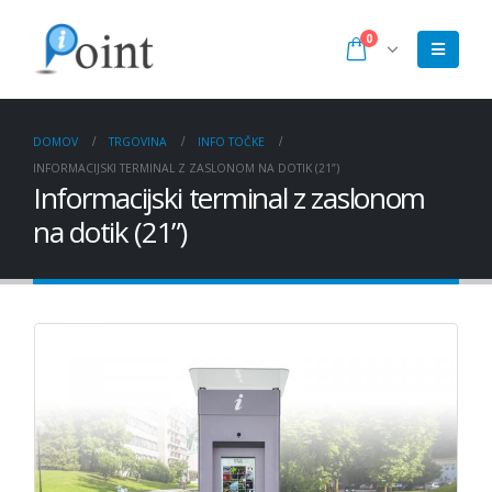
0
DOMOV
TRGOVINA
INFO TOČKE
INFORMACIJSKI TERMINAL Z ZASLONOM NA DOTIK (21”)
Informacijski terminal z zaslonom
na dotik (21”)