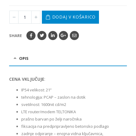
DODAJ V KOŠARICO
SHARE
OPIS
CENA VKLJUČUJE
:
IP54 velikost: 21”
tehnologija: PCAP – zaslon na dotik
svetilnost: 1600nit cd/m2
LTE router/modem TELTONIKA
prašno barvan po želji naročnika
fiksacija na predpripravljeno betonsko podlago
zadnje odpiranje – enojna vidna ključavnica,