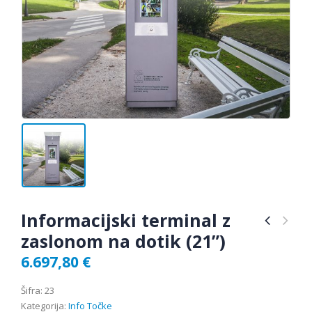
Informacijski terminal z
zaslonom na dotik (21”)
6.697,80
€
Šifra:
23
Kategorija:
Info Točke