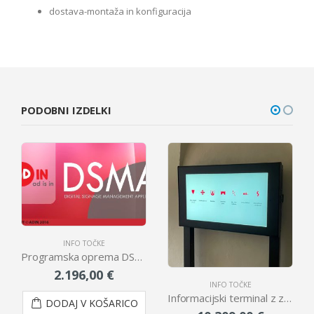
dostava-montaža in konfiguracija
PODOBNI IZDELKI
INFO TOČKE
Programska oprema DSMA
2.196,00
€
INFO TOČKE
Informacijski terminal z zaslonom na dotik (55″)
DODAJ V KOŠARICO